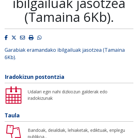
ibilgailuak jasotzea
(Tamaina 6Kb).
Facebook
Twitter
Email
Imprimir
Whatsapp
Garabiak eramandako ibilgailuak jasotzea (Tamaina
6Kb).
Iradokizun postontzia
Udalari egin nahi dizkiozun galderak edo
iradokizunak
Taula
Bandoak, deialdiak, lehiaketak, ediktuak, enplegu
publikoa...