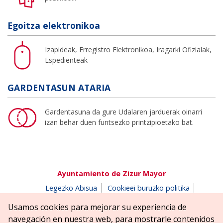
Egoitza elektronikoa
Izapideak, Erregistro Elektronikoa, Iragarki Ofizialak,
Espedienteak
GARDENTASUN ATARIA
Gardentasuna da gure Udalaren jarduerak oinarri
izan behar duen funtsezko printzipioetako bat.
Ayuntamiento de Zizur Mayor
Legezko Abisua
Cookieei buruzko politika
Erabilerreztasuna
Pribatutasun-abisua
Usamos cookies para mejorar su experiencia de
Salaketen postontzia
navegación en nuestra web, para mostrarle contenidos