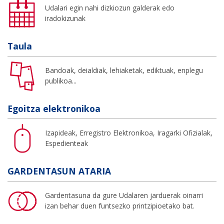
Udalari egin nahi dizkiozun galderak edo
iradokizunak
Taula
Bandoak, deialdiak, lehiaketak, ediktuak, enplegu
publikoa...
Egoitza elektronikoa
Izapideak, Erregistro Elektronikoa, Iragarki Ofizialak,
Espedienteak
GARDENTASUN ATARIA
Gardentasuna da gure Udalaren jarduerak oinarri
izan behar duen funtsezko printzipioetako bat.