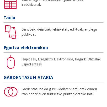
iradokizunak
Taula
Bandoak, deialdiak, lehiaketak, ediktuak, enplegu
publikoa...
Egoitza elektronikoa
Izapideak, Erregistro Elektronikoa, Iragarki Ofizialak,
Espedienteak
GARDENTASUN ATARIA
Gardentasuna da gure Udalaren jarduerak oinarri
izan behar duen funtsezko printzipioetako bat.