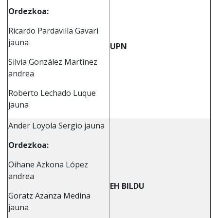
Ordezkoa:
Ricardo Pardavilla Gavari
jauna
UPN
Silvia González Martínez
andrea
Roberto Lechado Luque
jauna
Ander Loyola Sergio jauna
Ordezkoa:
Oihane Azkona López
andrea
EH BILDU
Goratz Azanza Medina
jauna