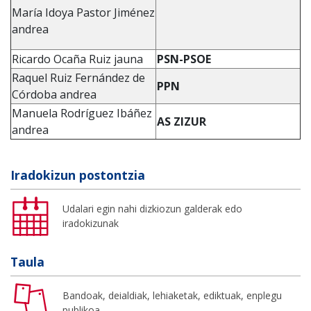
María Idoya Pastor Jiménez
andrea
Ricardo Ocaña Ruiz jauna
PSN-PSOE
Raquel Ruiz Fernández de
PPN
Córdoba andrea
Manuela Rodríguez Ibáñez
AS ZIZUR
andrea
Iradokizun postontzia
Udalari egin nahi dizkiozun galderak edo
iradokizunak
Taula
Bandoak, deialdiak, lehiaketak, ediktuak, enplegu
publikoa...