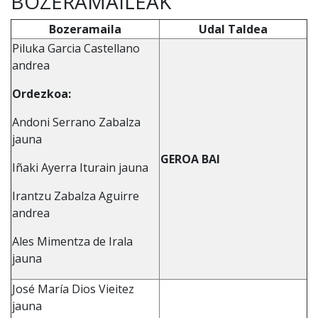
BOZERAMAILEAK
Bozeramaila
Udal Taldea
Piluka Garcia Castellano
andrea
Ordezkoa:
Andoni Serrano Zabalza
jauna
GEROA BAI
Iñaki Ayerra Iturain jauna
Irantzu Zabalza Aguirre
andrea
Ales Mimentza de Irala
jauna
José María Dios Vieitez
jauna