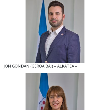
JON GONDÁN (GEROA BAI) – ALKATEA –