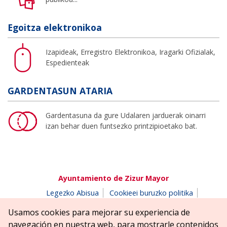
Egoitza elektronikoa
Izapideak, Erregistro Elektronikoa, Iragarki Ofizialak,
Espedienteak
GARDENTASUN ATARIA
Gardentasuna da gure Udalaren jarduerak oinarri
izan behar duen funtsezko printzipioetako bat.
Ayuntamiento de Zizur Mayor
Legezko Abisua
Cookieei buruzko politika
Erabilerreztasuna
Pribatutasun-abisua
Usamos cookies para mejorar su experiencia de
Salaketen postontzia
navegación en nuestra web, para mostrarle contenidos