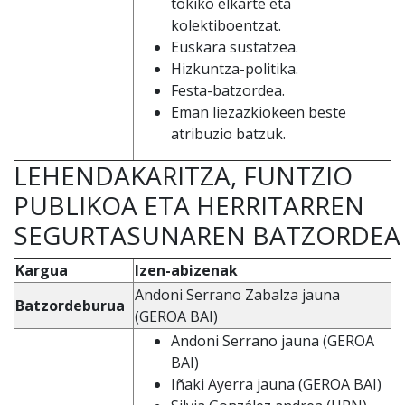
tokiko elkarte eta
kolektiboentzat.
Euskara sustatzea.
Hizkuntza-politika.
Festa-batzordea.
Eman liezazkiokeen beste
atribuzio batzuk.
LEHENDAKARITZA, FUNTZIO
PUBLIKOA ETA HERRITARREN
SEGURTASUNAREN BATZORDEA
Kargua
Izen-abizenak
Andoni Serrano Zabalza jauna
Batzordeburua
(GEROA BAI)
Andoni Serrano jauna (GEROA
BAI)
Iñaki Ayerra jauna (GEROA BAI)