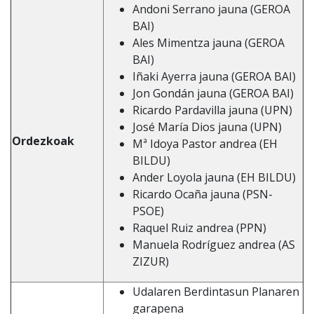
Andoni Serrano jauna (GEROA
BAI)
Ales Mimentza jauna (GEROA
BAI)
Iñaki Ayerra jauna (GEROA BAI)
Jon Gondán jauna (GEROA BAI)
Ricardo Pardavilla jauna (UPN)
José María Dios jauna (UPN)
Ordezkoak
Mª Idoya Pastor andrea (EH
BILDU)
Ander Loyola jauna (EH BILDU)
Ricardo Ocaña jauna (PSN-
PSOE)
Raquel Ruiz andrea (PPN)
Manuela Rodríguez andrea (AS
ZIZUR)
Udalaren Berdintasun Planaren
garapena