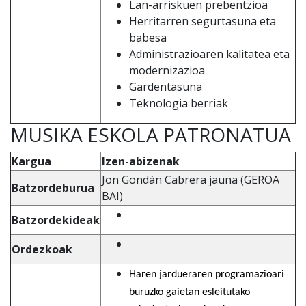
Lan-arriskuen prebentzioa
Herritarren segurtasuna eta
babesa
Administrazioaren kalitatea eta
modernizazioa
Gardentasuna
Teknologia berriak
MUSIKA ESKOLA PATRONATUA
Kargua
Izen-abizenak
Jon Gondán Cabrera jauna (GEROA
Batzordeburua
BAI)
Batzordekideak
Ordezkoak
Haren jardueraren programazioari
buruzko gaietan esleitutako