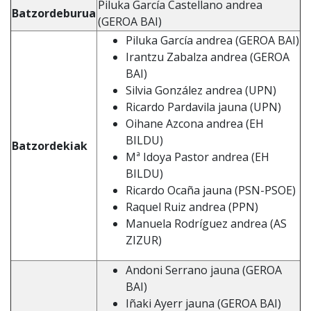
Piluka García Castellano andrea
Batzordeburua
(GEROA BAI)
Piluka García andrea (GEROA BAI)
Irantzu Zabalza andrea (GEROA
BAI)
Silvia González andrea (UPN)
Ricardo Pardavila jauna (UPN)
Oihane Azcona andrea (EH
BILDU)
Batzordekiak
Mª Idoya Pastor andrea (EH
BILDU)
Ricardo Ocaña jauna (PSN-PSOE)
Raquel Ruiz andrea (PPN)
Manuela Rodríguez andrea (AS
ZIZUR)
Andoni Serrano jauna (GEROA
BAI)
Iñaki Ayerr jauna (GEROA BAI)