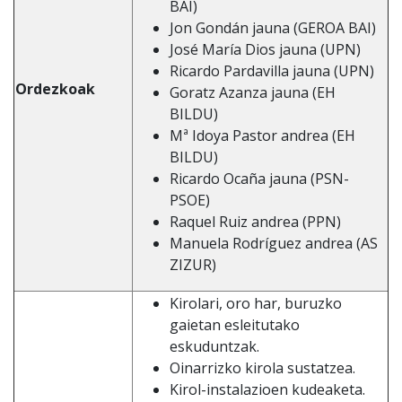
BAI)
Jon Gondán jauna (GEROA BAI)
José María Dios jauna (UPN)
Ricardo Pardavilla jauna (UPN)
Ordezkoak
Goratz Azanza jauna (EH
BILDU)
Mª Idoya Pastor andrea (EH
BILDU)
Ricardo Ocaña jauna (PSN-
PSOE)
Raquel Ruiz andrea (PPN)
Manuela Rodríguez andrea (AS
ZIZUR)
Kirolari, oro har, buruzko
gaietan esleitutako
eskuduntzak.
Oinarrizko kirola sustatzea.
Kirol-instalazioen kudeaketa.