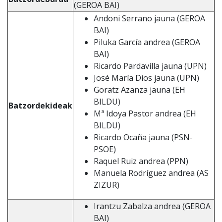
(GEROA BAI)
Andoni Serrano jauna (GEROA
BAI)
Piluka García andrea (GEROA
BAI)
Ricardo Pardavilla jauna (UPN)
José María Dios jauna (UPN)
Goratz Azanza jauna (EH
BILDU)
Batzordekideak
Mª Idoya Pastor andrea (EH
BILDU)
Ricardo Ocaña jauna (PSN-
PSOE)
Raquel Ruiz andrea (PPN)
Manuela Rodríguez andrea (AS
ZIZUR)
Irantzu Zabalza andrea (GEROA
BAI)