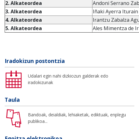
2. Alkateordea
Andoni Serrano Zab
3. Alkateordea
Iñaki Ayerra Iturai
4. Alkateordea
Irantzu Zabalza Ag
5. Alkateordea
Ales Mimentza de Ir
Iradokizun postontzia
Udalari egin nahi dizkiozun galderak edo
iradokizunak
Taula
Bandoak, deialdiak, lehiaketak, ediktuak, enplegu
publikoa...
Egoitza elektronikoa