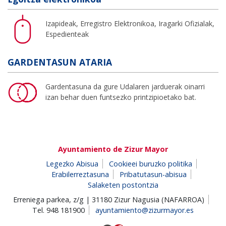
Izapideak, Erregistro Elektronikoa, Iragarki Ofizialak,
Espedienteak
GARDENTASUN ATARIA
Gardentasuna da gure Udalaren jarduerak oinarri
izan behar duen funtsezko printzipioetako bat.
Ayuntamiento de Zizur Mayor
Legezko Abisua
Cookieei buruzko politika
Erabilerreztasuna
Pribatutasun-abisua
Salaketen postontzia
Erreniega parkea, z/g | 31180 Zizur Nagusia (NAFARROA)
Tel. 948 181900
ayuntamiento@zizurmayor.es