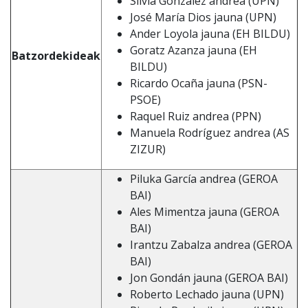
Silvia González andrea (UPN)
José María Dios jauna (UPN)
Ander Loyola jauna (EH BILDU)
Goratz Azanza jauna (EH
Batzordekideak
BILDU)
Ricardo Ocaña jauna (PSN-
PSOE)
Raquel Ruiz andrea (PPN)
Manuela Rodríguez andrea (AS
ZIZUR)
Piluka García andrea (GEROA
BAI)
Ales Mimentza jauna (GEROA
BAI)
Irantzu Zabalza andrea (GEROA
BAI)
Jon Gondán jauna (GEROA BAI)
Roberto Lechado jauna (UPN)