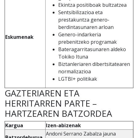
Ekintza positiboak bultzatzea
Sentsibilizazioa eta
prestakuntza genero-
berdintasunaren arloan
Genero-indarkeria
Eskumenak
prebenitzeko programak
Bateragarritasunaren aldeko
Tokiko Ituna
Biztanleriaren dibertsitatearen
normalizazioa
LGTBI+ politikak
GAZTERIAREN ETA
HERRITARREN PARTE –
HARTZEAREN BATZORDEA
Kargua
Izen-abizenak
Andoni Serrano Zabalza jauna
Batzordeburua