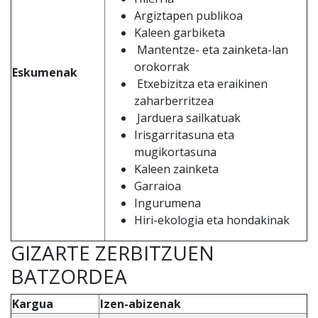
Argiztapen publikoa
Kaleen garbiketa
Mantentze- eta zainketa-lan
orokorrak
Eskumenak
Etxebizitza eta eraikinen
zaharberritzea
Jarduera sailkatuak
Irisgarritasuna eta
mugikortasuna
Kaleen zainketa
Garraioa
Ingurumena
Hiri-ekologia eta hondakinak
GIZARTE ZERBITZUEN
BATZORDEA
Kargua
Izen-abizenak