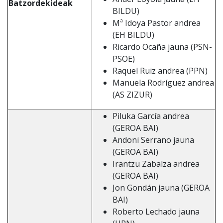
Batzordekideak
BILDU)
Mª Idoya Pastor andrea
(EH BILDU)
Ricardo Ocaña jauna (PSN-
PSOE)
Raquel Ruiz andrea (PPN)
Manuela Rodríguez andrea
(AS ZIZUR)
Piluka García andrea
(GEROA BAI)
Andoni Serrano jauna
(GEROA BAI)
Irantzu Zabalza andrea
(GEROA BAI)
Jon Gondán jauna (GEROA
BAI)
Roberto Lechado jauna