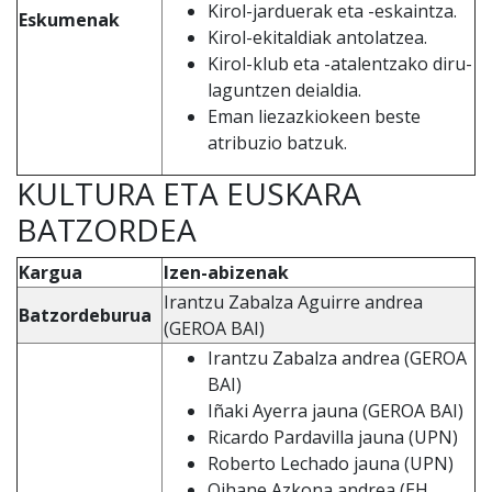
Kirol-jarduerak eta -eskaintza.
Eskumenak
Kirol-ekitaldiak antolatzea.
Kirol-klub eta -atalentzako diru-
laguntzen deialdia.
Eman liezazkiokeen beste
atribuzio batzuk.
KULTURA ETA EUSKARA
BATZORDEA
Kargua
Izen-abizenak
Irantzu Zabalza Aguirre andrea
Batzordeburua
(GEROA BAI)
Irantzu Zabalza andrea (GEROA
BAI)
Iñaki Ayerra jauna (GEROA BAI)
Ricardo Pardavilla jauna (UPN)
Roberto Lechado jauna (UPN)
Oihane Azkona andrea (EH