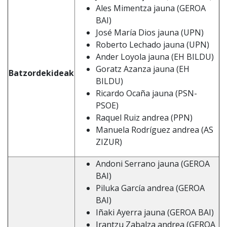
Ales Mimentza jauna (GEROA
BAI)
José María Dios jauna (UPN)
Roberto Lechado jauna (UPN)
Ander Loyola jauna (EH BILDU)
Goratz Azanza jauna (EH
Batzordekideak
BILDU)
Ricardo Ocaña jauna (PSN-
PSOE)
Raquel Ruiz andrea (PPN)
Manuela Rodríguez andrea (AS
ZIZUR)
Andoni Serrano jauna (GEROA
BAI)
Piluka García andrea (GEROA
BAI)
Iñaki Ayerra jauna (GEROA BAI)
Irantzu Zabalza andrea (GEROA