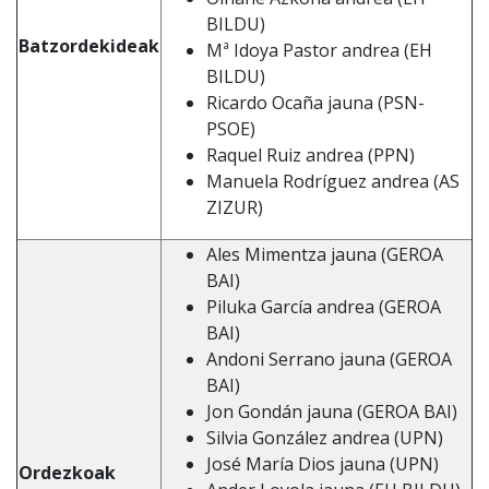
BILDU)
Batzordekideak
Mª Idoya Pastor andrea (EH
BILDU)
Ricardo Ocaña jauna (PSN-
PSOE)
Raquel Ruiz andrea (PPN)
Manuela Rodríguez andrea (AS
ZIZUR)
Ales Mimentza jauna (GEROA
BAI)
Piluka García andrea (GEROA
BAI)
Andoni Serrano jauna (GEROA
BAI)
Jon Gondán jauna (GEROA BAI)
Silvia González andrea (UPN)
José María Dios jauna (UPN)
Ordezkoak