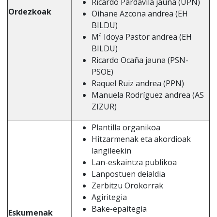
Ricardo Pardavila jauna (UPN)
Ordezkoak
Oihane Azcona andrea (EH
BILDU)
Mª Idoya Pastor andrea (EH
BILDU)
Ricardo Ocaña jauna (PSN-
PSOE)
Raquel Ruiz andrea (PPN)
Manuela Rodríguez andrea (AS
ZIZUR)
Plantilla organikoa
Hitzarmenak eta akordioak
langileekin
Lan-eskaintza publikoa
Lanpostuen deialdia
Zerbitzu Orokorrak
Agiritegia
Bake-epaitegia
Eskumenak