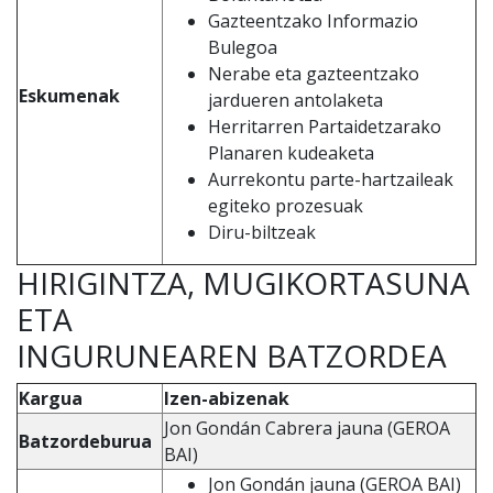
Gazteentzako Informazio
Bulegoa
Nerabe eta gazteentzako
Eskumenak
jardueren antolaketa
Herritarren Partaidetzarako
Planaren kudeaketa
Aurrekontu parte-hartzaileak
egiteko prozesuak
Diru-biltzeak
HIRIGINTZA, MUGIKORTASUNA
ETA
INGURUNEAREN BATZORDEA
Kargua
Izen-abizenak
Jon Gondán Cabrera jauna (GEROA
Batzordeburua
BAI)
Jon Gondán jauna (GEROA BAI)