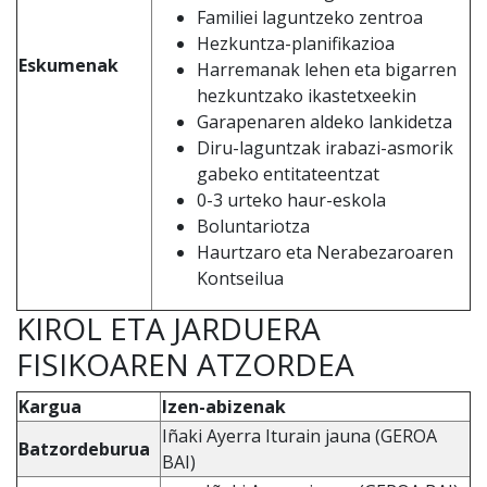
Familiei laguntzeko zentroa
Hezkuntza-planifikazioa
Eskumenak
Harremanak lehen eta bigarren
hezkuntzako ikastetxeekin
Garapenaren aldeko lankidetza
Diru-laguntzak irabazi-asmorik
gabeko entitateentzat
0-3 urteko haur-eskola
Boluntariotza
Haurtzaro eta Nerabezaroaren
Kontseilua
KIROL ETA JARDUERA
FISIKOAREN ATZORDEA
Kargua
Izen-abizenak
Iñaki Ayerra Iturain jauna (GEROA
Batzordeburua
BAI)