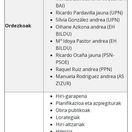
BAI)
Ricardo Pardavilla jauna (UPN)
Silvia González andrea (UPN)
Ordezkoak
Oihane Azkona andrea (EH
BILDU)
Mª Idoya Pastor andrea (EH
BILDU)
Ricardo Ocaña jauna (PSN-
PSOE)
Raquel Ruiz andrea (PPN)
Manuela Rodríguez andrea (AS
ZIZUR)
Hiri-garapena
Planifikazioa eta azpiegiturak
Obra publikoak
Lorategiak
Hiri-altzariak
Hilerria