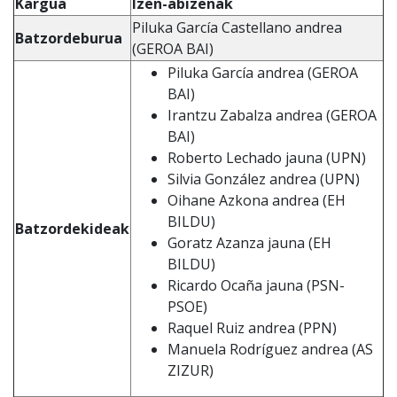
Kargua
Izen-abizenak
Piluka García Castellano andrea
Batzordeburua
(GEROA BAI)
Piluka García andrea (GEROA
BAI)
Irantzu Zabalza andrea (GEROA
BAI)
Roberto Lechado jauna (UPN)
Silvia González andrea (UPN)
Oihane Azkona andrea (EH
BILDU)
Batzordekideak
Goratz Azanza jauna (EH
BILDU)
Ricardo Ocaña jauna (PSN-
PSOE)
Raquel Ruiz andrea (PPN)
Manuela Rodríguez andrea (AS
ZIZUR)