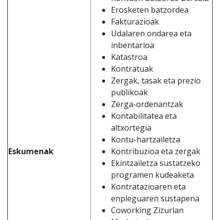
Erosketen batzordea
Fakturazioak
Udalaren ondarea eta
inbentarioa
Katastroa
Kontratuak
Zergak, tasak eta prezio
publikoak
Zerga-ordenantzak
Kontabilitatea eta
altxortegia
Kontu-hartzailetza
Eskumenak
Kontribuzioa eta zergak
Ekintzailetza sustatzeko
programen kudeaketa
Kontratazioaren eta
enpleguaren sustapena
Coworking Zizurlan