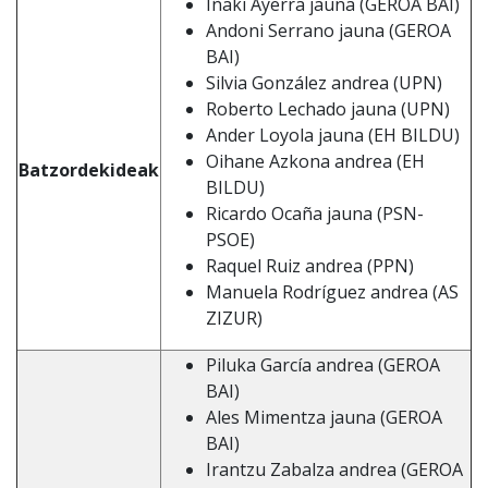
Iñaki Ayerra jauna (GEROA BAI)
Andoni Serrano jauna (GEROA
BAI)
Silvia González andrea (UPN)
Roberto Lechado jauna (UPN)
Ander Loyola jauna (EH BILDU)
Oihane Azkona andrea (EH
Batzordekideak
BILDU)
Ricardo Ocaña jauna (PSN-
PSOE)
Raquel Ruiz andrea (PPN)
Manuela Rodríguez andrea (AS
ZIZUR)
Piluka García andrea (GEROA
BAI)
Ales Mimentza jauna (GEROA
BAI)
Irantzu Zabalza andrea (GEROA