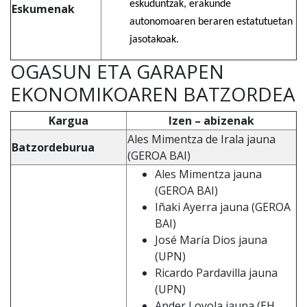
eskuduntzak, erakunde
Eskumenak
autonomoaren beraren estatutuetan
jasotakoak.
OGASUN ETA GARAPEN
EKONOMIKOAREN BATZORDEA
Kargua
Izen – abizenak
Ales Mimentza de Irala jauna
Batzordeburua
(GEROA BAI)
Ales Mimentza jauna
(GEROA BAI)
Iñaki Ayerra jauna (GEROA
BAI)
José María Dios jauna
(UPN)
Ricardo Pardavilla jauna
(UPN)
Ander Loyola jauna (EH