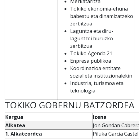
Merkataritza
Tokiko ekonomia-ehuna
babestu eta dinamizatzeko
zerbitzua
Laguntza eta diru-
laguntzei buruzko
zerbitzua
Tokiko Agenda 21
Enpresa publikoa
Koordinazioa entitate
sozial eta instituzionalekin
Industria, turismoa eta
teknologia
TOKIKO GOBERNU BATZORDEA
Kargua
Izena
Alkatea
Jon Gondan Cabrera
1. Alkateordea
Piluka Garcia Caste