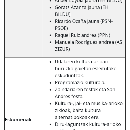
Ander Loyola jauna (EH BILDU)
Goratz Azanza jauna (EH
BILDU)
Ricardo Ocaña jauna (PSN-
PSOE)
Raquel Ruiz andrea (PPN)
Manuela Rodríguez andrea (AS
ZIZUR)
Udalaren kultura-arloari
buruzko gaietan esleitutako
eskuduntzak.
Programazio kulturala.
Zaindariaren festak eta San
Andres festa.
Kultura-, jai- eta musika-arloko
zikloak, baita kultura
alternatibokoak ere.
Eskumenak
Diru-laguntzak kultura-arloko