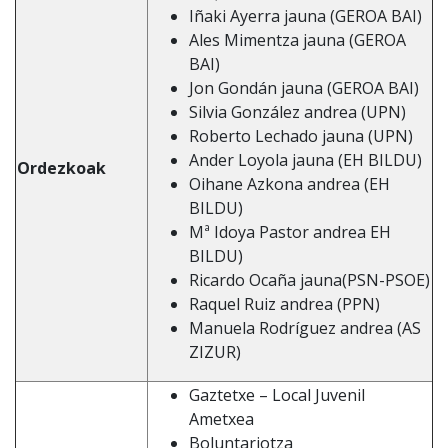
Iñaki Ayerra jauna (GEROA BAI)
Ales Mimentza jauna (GEROA
BAI)
Jon Gondán jauna (GEROA BAI)
Silvia González andrea (UPN)
Roberto Lechado jauna (UPN)
Ander Loyola jauna (EH BILDU)
Ordezkoak
Oihane Azkona andrea (EH
BILDU)
Mª Idoya Pastor andrea EH
BILDU)
Ricardo Ocaña jauna(PSN-PSOE)
Raquel Ruiz andrea (PPN)
Manuela Rodríguez andrea (AS
ZIZUR)
Gaztetxe – Local Juvenil
Ametxea
Boluntariotza