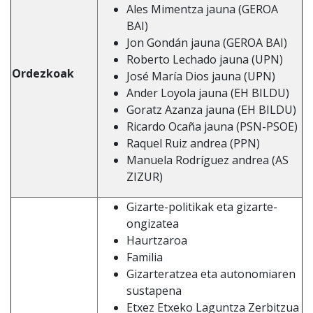
Ales Mimentza jauna (GEROA
BAI)
Jon Gondán jauna (GEROA BAI)
Roberto Lechado jauna (UPN)
Ordezkoak
José María Dios jauna (UPN)
Ander Loyola jauna (EH BILDU)
Goratz Azanza jauna (EH BILDU)
Ricardo Ocaña jauna (PSN-PSOE)
Raquel Ruiz andrea (PPN)
Manuela Rodríguez andrea (AS
ZIZUR)
Gizarte-politikak eta gizarte-
ongizatea
Haurtzaroa
Familia
Gizarteratzea eta autonomiaren
sustapena
Etxez Etxeko Laguntza Zerbitzua