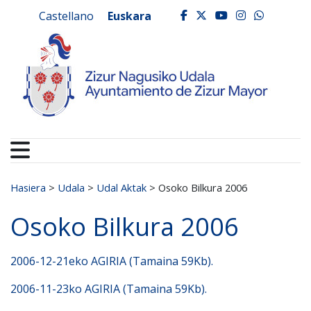
Ayuntamiento de Zizur
Ir al contenido
Castellano
Euskara
facebook
twitter
youtube
instagr
whats
Search for:
Hasiera
>
Udala
>
Udal Aktak
>
Osoko Bilkura 2006
Osoko Bilkura 2006
2006-12-21eko AGIRIA (Tamaina 59Kb).
2006-11-23ko AGIRIA (Tamaina 59Kb).