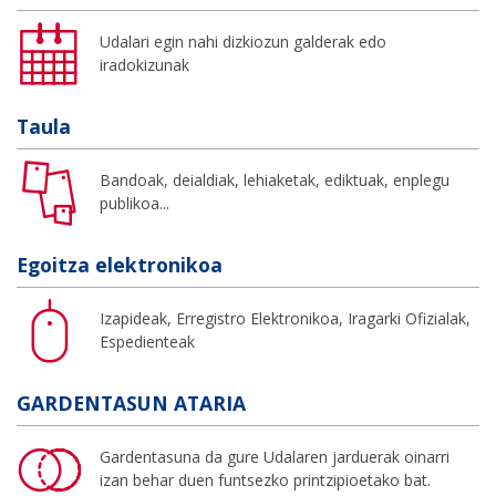
Udalari egin nahi dizkiozun galderak edo
iradokizunak
Taula
Bandoak, deialdiak, lehiaketak, ediktuak, enplegu
publikoa...
Egoitza elektronikoa
Izapideak, Erregistro Elektronikoa, Iragarki Ofizialak,
Espedienteak
GARDENTASUN ATARIA
Gardentasuna da gure Udalaren jarduerak oinarri
izan behar duen funtsezko printzipioetako bat.