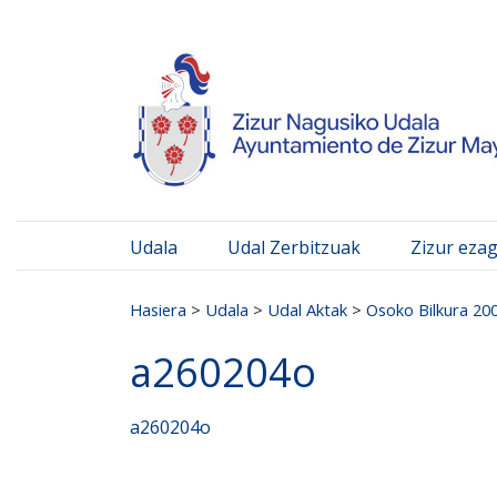
Ayuntamiento de Zizur
Ir al contenido
Udala
Udal Zerbitzuak
Zizur eza
Search for:
Hasiera
>
Udala
>
Udal Aktak
>
Osoko Bilkura 20
a260204o
a260204o