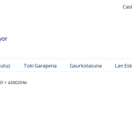
 Mayor
Cas
gutuz
Toki Garapena
Gaurkotasuna
Lan Esk
03
>
a260204o