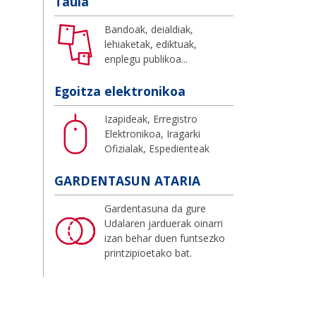
Taula
Bandoak, deialdiak,
lehiaketak, ediktuak,
enplegu publikoa...
Egoitza elektronikoa
Izapideak, Erregistro
Elektronikoa, Iragarki
Ofizialak, Espedienteak
GARDENTASUN ATARIA
Gardentasuna da gure
Udalaren jarduerak oinarri
izan behar duen funtsezko
printzipioetako bat.