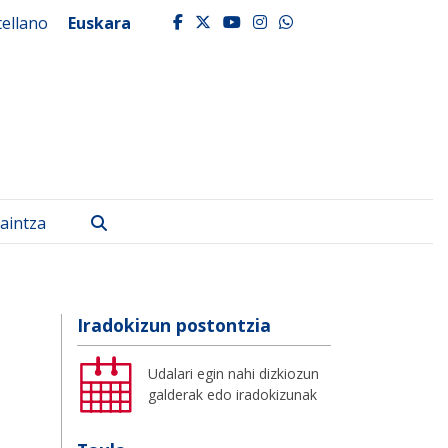
tellano
Euskara
facebook
twitter
youtube
instagram
whatsapp
Bilatu
aintza
Iradokizun postontzia
Udalari egin nahi dizkiozun
galderak edo iradokizunak