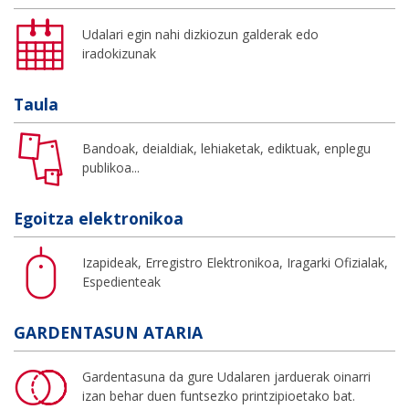
Udalari egin nahi dizkiozun galderak edo
iradokizunak
Taula
Bandoak, deialdiak, lehiaketak, ediktuak, enplegu
publikoa...
Egoitza elektronikoa
Izapideak, Erregistro Elektronikoa, Iragarki Ofizialak,
Espedienteak
GARDENTASUN ATARIA
Gardentasuna da gure Udalaren jarduerak oinarri
izan behar duen funtsezko printzipioetako bat.