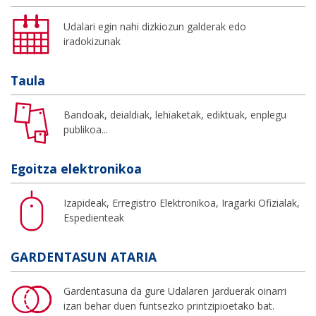
Udalari egin nahi dizkiozun galderak edo
iradokizunak
Taula
Bandoak, deialdiak, lehiaketak, ediktuak, enplegu
publikoa...
Egoitza elektronikoa
Izapideak, Erregistro Elektronikoa, Iragarki Ofizialak,
Espedienteak
GARDENTASUN ATARIA
Gardentasuna da gure Udalaren jarduerak oinarri
izan behar duen funtsezko printzipioetako bat.