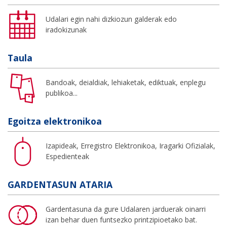
Udalari egin nahi dizkiozun galderak edo
iradokizunak
Taula
Bandoak, deialdiak, lehiaketak, ediktuak, enplegu
publikoa...
Egoitza elektronikoa
Izapideak, Erregistro Elektronikoa, Iragarki Ofizialak,
Espedienteak
GARDENTASUN ATARIA
Gardentasuna da gure Udalaren jarduerak oinarri
izan behar duen funtsezko printzipioetako bat.