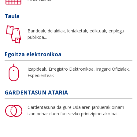
Taula
Bandoak, deialdiak, lehiaketak, ediktuak, enplegu
publikoa...
Egoitza elektronikoa
Izapideak, Erregistro Elektronikoa, Iragarki Ofizialak,
Espedienteak
GARDENTASUN ATARIA
Gardentasuna da gure Udalaren jarduerak oinarri
izan behar duen funtsezko printzipioetako bat.