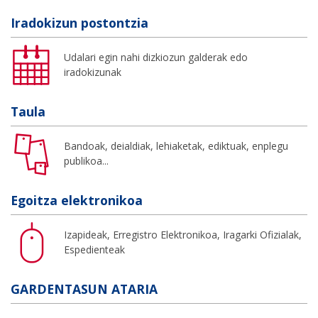
Iradokizun postontzia
Udalari egin nahi dizkiozun galderak edo
iradokizunak
Taula
Bandoak, deialdiak, lehiaketak, ediktuak, enplegu
publikoa...
Egoitza elektronikoa
Izapideak, Erregistro Elektronikoa, Iragarki Ofizialak,
Espedienteak
GARDENTASUN ATARIA