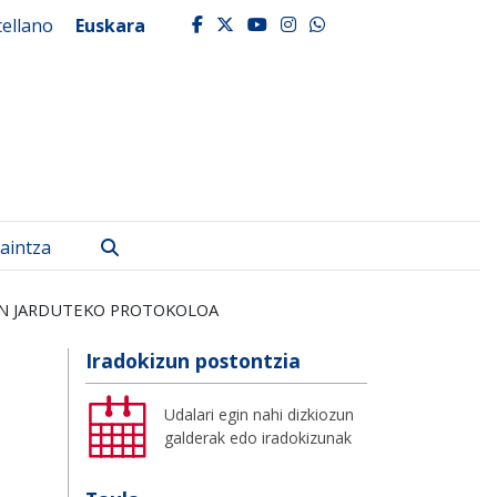
tellano
Euskara
facebook
twitter
youtube
instagram
whatsapp
Bilatu
aintza
AN JARDUTEKO PROTOKOLOA
Iradokizun postontzia
Udalari egin nahi dizkiozun
galderak edo iradokizunak