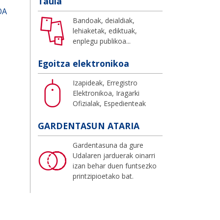
Taula
OA
Bandoak, deialdiak,
lehiaketak, ediktuak,
enplegu publikoa...
Egoitza elektronikoa
Izapideak, Erregistro
Elektronikoa, Iragarki
Ofizialak, Espedienteak
GARDENTASUN ATARIA
Gardentasuna da gure
Udalaren jarduerak oinarri
izan behar duen funtsezko
printzipioetako bat.