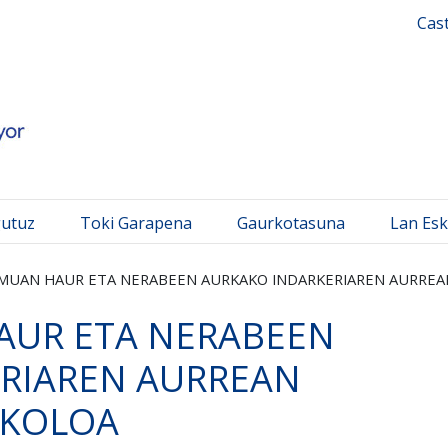
 Mayor
Cas
gutuz
Toki Garapena
Gaurkotasuna
Lan Esk
EMUAN HAUR ETA NERABEEN AURKAKO INDARKERIAREN AURRE
AUR ETA NERABEEN
RIAREN AURREAN
OKOLOA