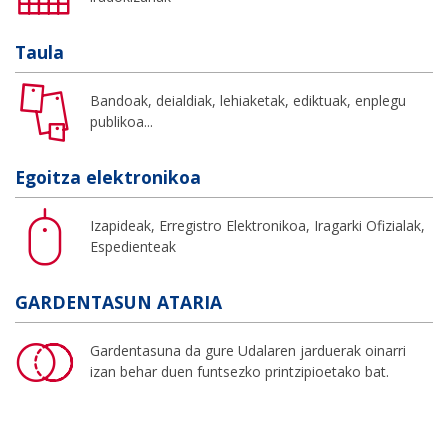
Taula
Bandoak, deialdiak, lehiaketak, ediktuak, enplegu
publikoa...
Egoitza elektronikoa
Izapideak, Erregistro Elektronikoa, Iragarki Ofizialak,
Espedienteak
GARDENTASUN ATARIA
Gardentasuna da gure Udalaren jarduerak oinarri
izan behar duen funtsezko printzipioetako bat.