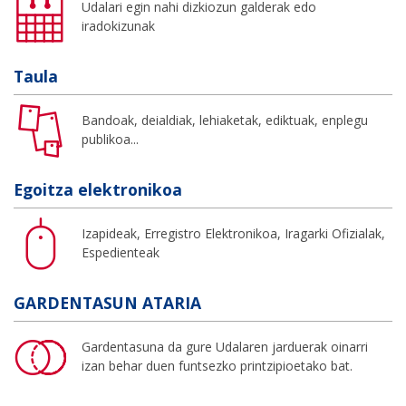
Udalari egin nahi dizkiozun galderak edo
iradokizunak
Taula
Bandoak, deialdiak, lehiaketak, ediktuak, enplegu
publikoa...
Egoitza elektronikoa
Izapideak, Erregistro Elektronikoa, Iragarki Ofizialak,
Espedienteak
GARDENTASUN ATARIA
Gardentasuna da gure Udalaren jarduerak oinarri
izan behar duen funtsezko printzipioetako bat.