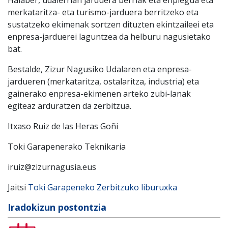
merkataritza- eta turismo-jarduera berritzeko eta
sustatzeko ekimenak sortzen dituzten ekintzaileei eta
enpresa-jarduerei laguntzea da helburu nagusietako
bat.
Bestalde, Zizur Nagusiko Udalaren eta enpresa-
jardueren (merkataritza, ostalaritza, industria) eta
gainerako enpresa-ekimenen arteko zubi-lanak
egiteaz arduratzen da zerbitzua.
Itxaso Ruiz de las Heras Goñi
Toki Garapenerako Teknikaria
iruiz@zizurnagusia.eus
Jaitsi
Toki Garapeneko Zerbitzuko liburuxka
Iradokizun postontzia