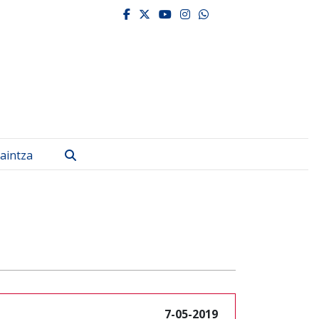
facebook
twitter
youtube
instagram
whatsapp
Bilatu
aintza
7-05-2019