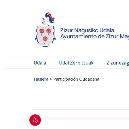
Ayuntamiento de Zizur
Ir al contenido
Udala
Udal Zerbitzuak
Zizur eza
Search for:
Hasiera
>
Participación Ciudadana