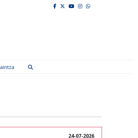
facebook
twitter
youtube
instagram
whatsapp
Bilatu
aintza
24-07-2026