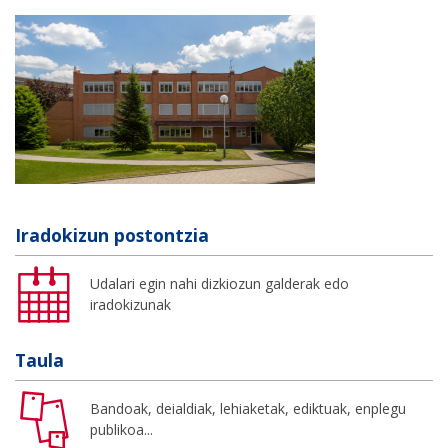
Iradokizun postontzia
Udalari egin nahi dizkiozun galderak edo
iradokizunak
Taula
Bandoak, deialdiak, lehiaketak, ediktuak, enplegu
publikoa...