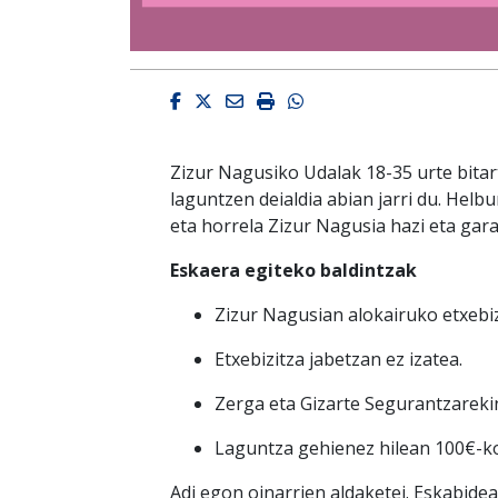
Facebook
Twitter
Email
Imprimir
Whatsapp
Zizur Nagusiko Udalak 18-35 urte bita
laguntzen deialdia abian jarri du. Helb
eta horrela Zizur Nagusia hazi eta gar
Eskaera egiteko baldintzak
Zizur Nagusian alokairuko etxebiz
Etxebizitza jabetzan ez izatea.
Zerga eta Gizarte Segurantzareki
Laguntza gehienez hilean 100€-ko
Adi egon oinarrien aldaketei. Eskabide