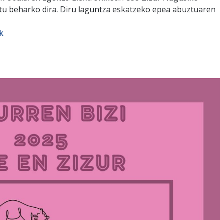
u beharko dira. Diru laguntza eskatzeko epea abuztuaren
k