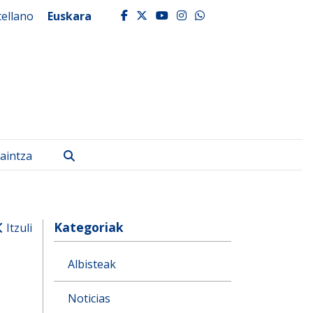
tellano
Euskara
facebook
twitter
youtube
instagram
whatsapp
Bilatu
aintza
Kategoriak
Itzuli
Albisteak
Noticias