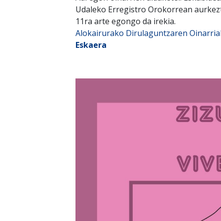
Udaleko Erregistro Orokorrean aurkezt
11ra arte egongo da irekia.
Alokairurako Dirulaguntzaren Oinarria
Eskaera