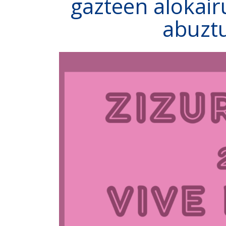
gazteen alokair
abuztu