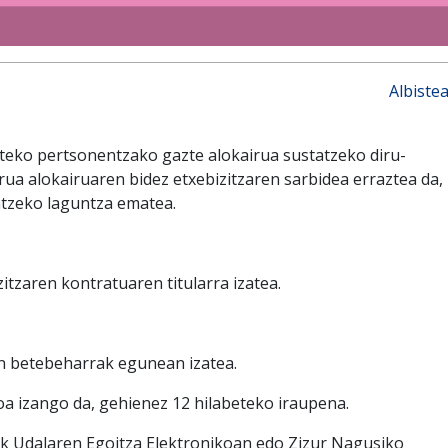
Albiste
rteko pertsonentzako gazte alokairua sustatzeko diru-
urua alokairuaren bidez etxebizitzaren sarbidea erraztea da,
atzeko laguntza ematea.
itzaren kontratuaren titularra izatea.
n betebeharrak egunean izatea.
a izango da, gehienez 12 hilabeteko iraupena.
ak Udalaren Egoitza Elektronikoan edo Zizur Nagusiko