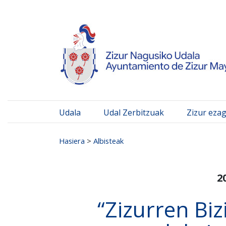
Ayuntamiento de Zizur
Ir al contenido
Udala
Udal Zerbitzuak
Zizur eza
Search for:
Hasiera
>
Albisteak
2
“Zizurren Biz