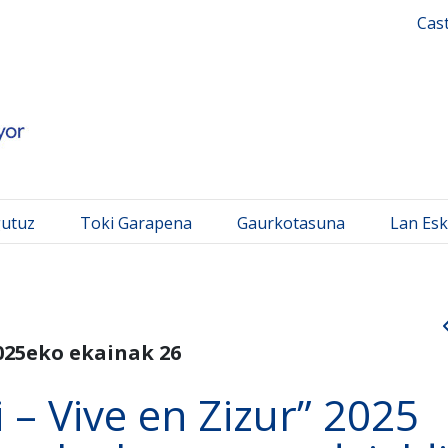
 Mayor
Cas
gutuz
Toki Garapena
Gaurkotasuna
Lan Esk
025eko ekainak 26
i – Vive en Zizur” 2025