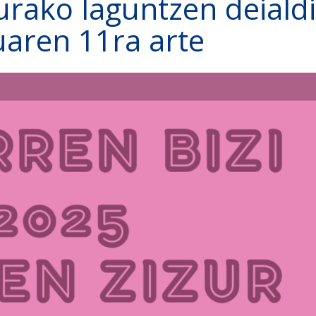
urako laguntzen deiald
aren 11ra arte