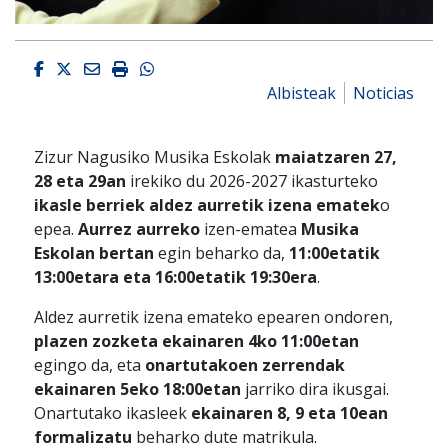
Facebook
Twitter
Email
Imprimir
Whatsapp
Albisteak
Noticias
Zizur Nagusiko Musika Eskolak
maiatzaren 27,
28 eta 29an
irekiko du 2026-2027 ikasturteko
ikasle berriek aldez aurretik izena ematek
o
epea.
Aurrez aurreko
izen-ematea
Musika
Eskolan bertan
egin beharko da,
11:00etatik
13:00etara eta 16:00etatik 19:30era
.
Aldez aurretik izena emateko epearen ondoren,
plazen zozketa
ekainaren 4ko 11:00etan
egingo da, eta
onartutakoen zerrendak
ekainaren 5eko 18:00etan
jarriko dira ikusgai.
Onartutako ikasleek
ekainaren 8, 9 eta 10ean
formalizatu
beharko dute matrikula.