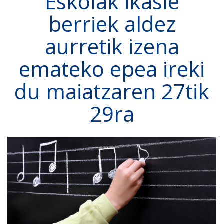
Eskolak ikasle
berriek aldez
aurretik izena
emateko epea ireki
du maiatzaren 27tik
29ra