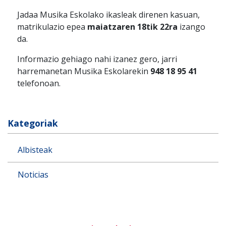
Jadaa Musika Eskolako ikasleak direnen kasuan,
matrikulazio epea
maiatzaren 18tik 22ra
izango
da.
Informazio gehiago nahi izanez gero, jarri
harremanetan Musika Eskolarekin
948 18 95 41
telefonoan.
Kategoriak
Albisteak
Noticias