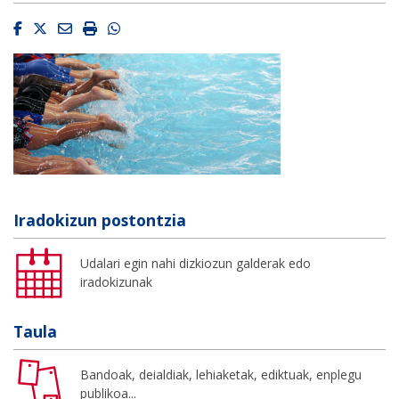
Facebook
Twitter
Email
Imprimir
Whatsapp
Iradokizun postontzia
Udalari egin nahi dizkiozun galderak edo
iradokizunak
Taula
Bandoak, deialdiak, lehiaketak, ediktuak, enplegu
publikoa...