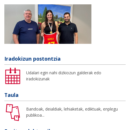
Iradokizun postontzia
Udalari egin nahi dizkiozun galderak edo
iradokizunak
Taula
Bandoak, deialdiak, lehiaketak, ediktuak, enplegu
publikoa...