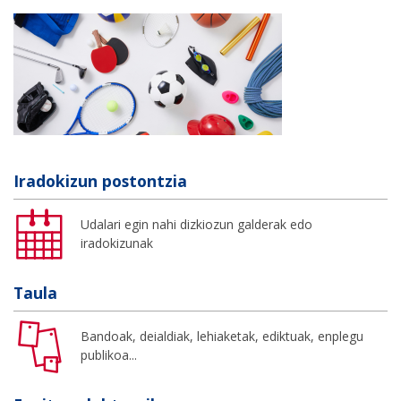
Iradokizun postontzia
Udalari egin nahi dizkiozun galderak edo
iradokizunak
Taula
Bandoak, deialdiak, lehiaketak, ediktuak, enplegu
publikoa...