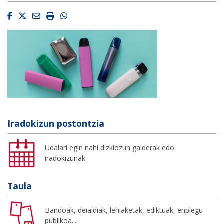
Facebook
Twitter
Email
Imprimir
Whatsapp
Iradokizun postontzia
Udalari egin nahi dizkiozun galderak edo
iradokizunak
Taula
Bandoak, deialdiak, lehiaketak, ediktuak, enplegu
publikoa...