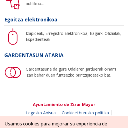
publikoa...
Egoitza elektronikoa
Izapideak, Erregistro Elektronikoa, Iragarki Ofizialak,
Espedienteak
GARDENTASUN ATARIA
Gardentasuna da gure Udalaren jarduerak oinarri
izan behar duen funtsezko printzipioetako bat.
Ayuntamiento de Zizur Mayor
Legezko Abisua
Cookieei buruzko politika
Erabilerreztasuna
Pribatutasun-abisua
Usamos cookies para mejorar su experiencia de
Salaketen postontzia