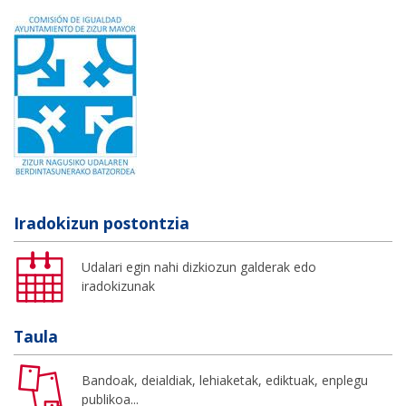
Iradokizun postontzia
Udalari egin nahi dizkiozun galderak edo
iradokizunak
Taula
Bandoak, deialdiak, lehiaketak, ediktuak, enplegu
publikoa...