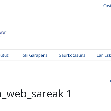
 Mayor
Cas
gutuz
Toki Garapena
Gaurkotasuna
Lan Esk
m_web_sareak 1