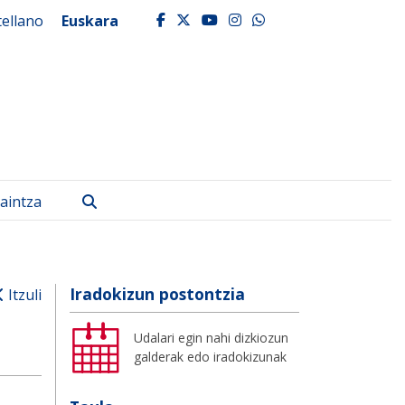
tellano
Euskara
facebook
twitter
youtube
instagram
whatsapp
Bilatu
aintza
Iradokizun postontzia
Itzuli
Udalari egin nahi dizkiozun
galderak edo iradokizunak