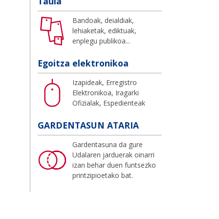
Taula
Bandoak, deialdiak,
lehiaketak, ediktuak,
enplegu publikoa...
Egoitza elektronikoa
Izapideak, Erregistro
Elektronikoa, Iragarki
Ofizialak, Espedienteak
GARDENTASUN ATARIA
Gardentasuna da gure
Udalaren jarduerak oinarri
izan behar duen funtsezko
printzipioetako bat.