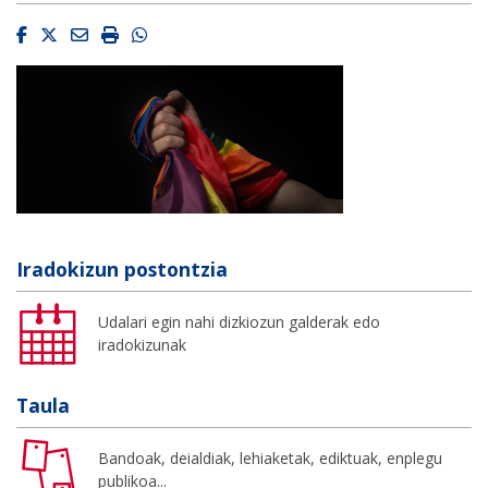
Facebook
Twitter
Email
Imprimir
Whatsapp
Iradokizun postontzia
Udalari egin nahi dizkiozun galderak edo
iradokizunak
Taula
Bandoak, deialdiak, lehiaketak, ediktuak, enplegu
publikoa...