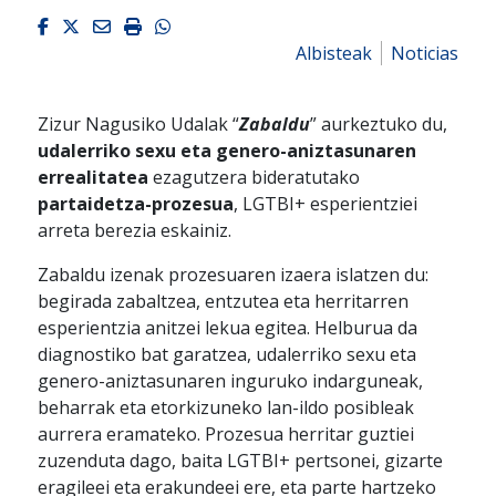
Facebook
Twitter
Email
Imprimir
Whatsapp
Albisteak
Noticias
Zizur Nagusiko Udalak “
Zabaldu
” aurkeztuko du,
udalerriko sexu eta genero-aniztasunaren
errealitatea
ezagutzera bideratutako
partaidetza-prozesua
, LGTBI+ esperientziei
arreta berezia eskainiz.
Zabaldu izenak prozesuaren izaera islatzen du:
begirada zabaltzea, entzutea eta herritarren
esperientzia anitzei lekua egitea. Helburua da
diagnostiko bat garatzea, udalerriko sexu eta
genero-aniztasunaren inguruko indarguneak,
beharrak eta etorkizuneko lan-ildo posibleak
aurrera eramateko. Prozesua herritar guztiei
zuzenduta dago, baita LGTBI+ pertsonei, gizarte
eragileei eta erakundeei ere, eta parte hartzeko