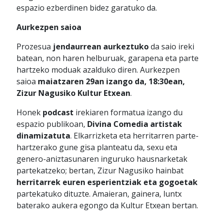
espazio ezberdinen bidez garatuko da.
Aurkezpen saioa
Prozesua
jendaurrean aurkeztuko
da saio ireki
batean, non haren helburuak, garapena eta parte
hartzeko moduak azalduko diren. Aurkezpen
saioa
maiatzaren 29an izango da, 18:30ean,
Zizur Nagusiko Kultur Etxean
.
Honek
podcast
irekiaren formatua izango du
espazio publikoan,
Divina Comedia artistak
dinamizatuta
. Elkarrizketa eta herritarren parte-
hartzerako gune gisa planteatu da, sexu eta
genero-aniztasunaren inguruko hausnarketak
partekatzeko; bertan, Zizur Nagusiko hainbat
herritarrek euren esperientziak eta gogoetak
partekatuko dituzte. Amaieran, gainera, luntx
baterako aukera egongo da Kultur Etxean bertan.