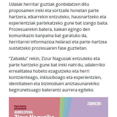
Udalak herritar guztiak gonbidatzen ditu
proposamen ireki eta sortzaile honetan parte
hartzera, elkarrekin entzuteko, hausnartzeko eta
esperientziak partekatzeko gune bat izango baita.
Prozesuarekin batera, kalean egingo den
komunikazio kanpaina bat garatuko da,
herritarrei informazioa helarazi eta parte-hartzea
sustatzeko prozesuaren fase guztietan.
“Zabaldu” rekin, Zizur Nagusiak entzuteko eta
parte hartzeko gune bat ireki nahi du, udalerriko
errealitatea hobeto ezagutzeko eta herri
kontzienteago, inklusiboago eta esperientzien,
identitateen eta bizimoduen aniztasunarekiko
begirunetsuago baterantz aurrera egiteko.