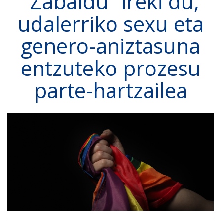
“Zabaldu” ireki du,
udalerriko sexu eta
genero-aniztasuna
entzuteko prozesu
parte-hartzailea