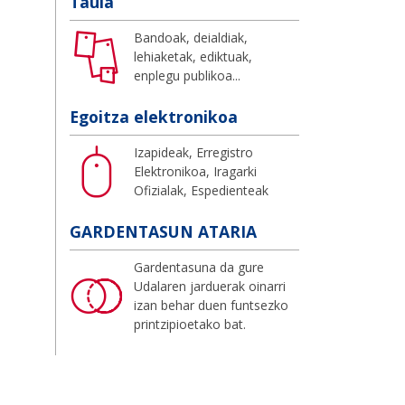
Taula
Bandoak, deialdiak,
lehiaketak, ediktuak,
enplegu publikoa...
Egoitza elektronikoa
Izapideak, Erregistro
Elektronikoa, Iragarki
Ofizialak, Espedienteak
GARDENTASUN ATARIA
Gardentasuna da gure
Udalaren jarduerak oinarri
izan behar duen funtsezko
printzipioetako bat.