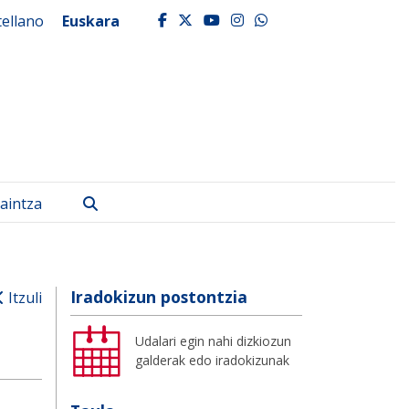
tellano
Euskara
facebook
twitter
youtube
instagram
whatsapp
Bilatu
aintza
Iradokizun postontzia
Itzuli
Udalari egin nahi dizkiozun
galderak edo iradokizunak