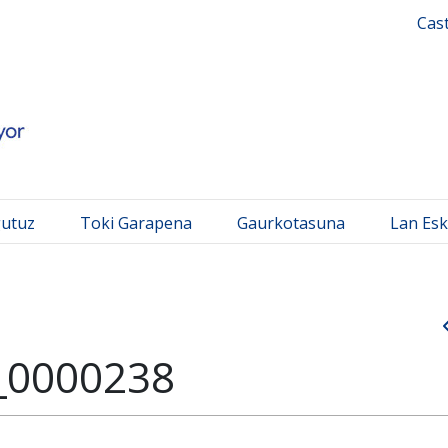
 Mayor
Cas
gutuz
Toki Garapena
Gaurkotasuna
Lan Esk
_0000238