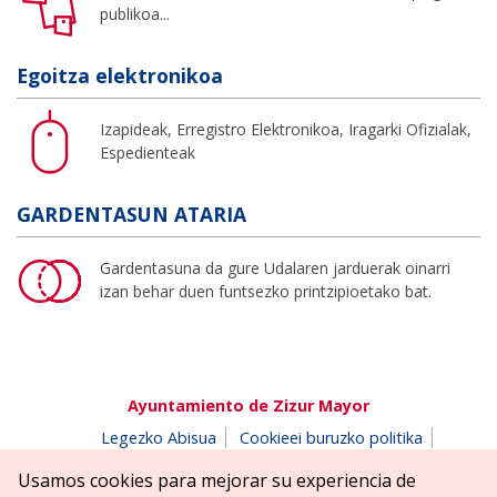
publikoa...
Egoitza elektronikoa
Izapideak, Erregistro Elektronikoa, Iragarki Ofizialak,
Espedienteak
GARDENTASUN ATARIA
Gardentasuna da gure Udalaren jarduerak oinarri
izan behar duen funtsezko printzipioetako bat.
Ayuntamiento de Zizur Mayor
Legezko Abisua
Cookieei buruzko politika
Erabilerreztasuna
Pribatutasun-abisua
Usamos cookies para mejorar su experiencia de
Salaketen postontzia