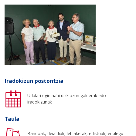
Iradokizun postontzia
Udalari egin nahi dizkiozun galderak edo
iradokizunak
Taula
Bandoak, deialdiak, lehiaketak, ediktuak, enplegu