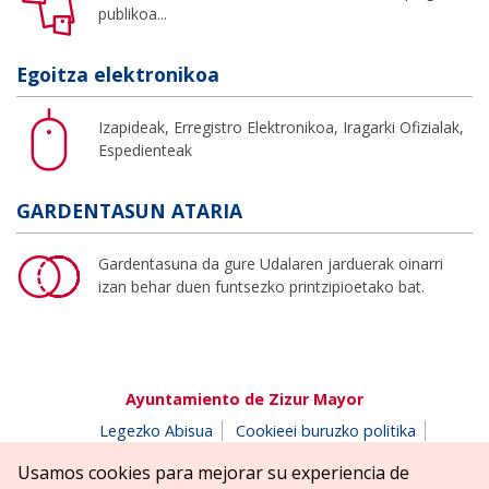
publikoa...
Egoitza elektronikoa
Izapideak, Erregistro Elektronikoa, Iragarki Ofizialak,
Espedienteak
GARDENTASUN ATARIA
Gardentasuna da gure Udalaren jarduerak oinarri
izan behar duen funtsezko printzipioetako bat.
Ayuntamiento de Zizur Mayor
Legezko Abisua
Cookieei buruzko politika
Erabilerreztasuna
Pribatutasun-abisua
Usamos cookies para mejorar su experiencia de
Salaketen postontzia