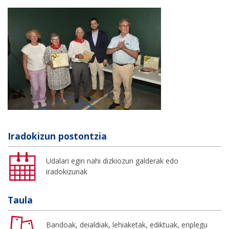
Iradokizun postontzia
Udalari egin nahi dizkiozun galderak edo
iradokizunak
Taula
Bandoak, deialdiak, lehiaketak, ediktuak, enplegu