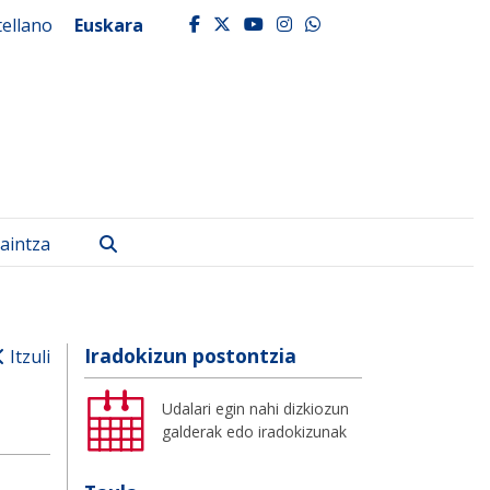
tellano
Euskara
facebook
twitter
youtube
instagram
whatsapp
Bilatu
aintza
Iradokizun postontzia
Itzuli
Udalari egin nahi dizkiozun
galderak edo iradokizunak