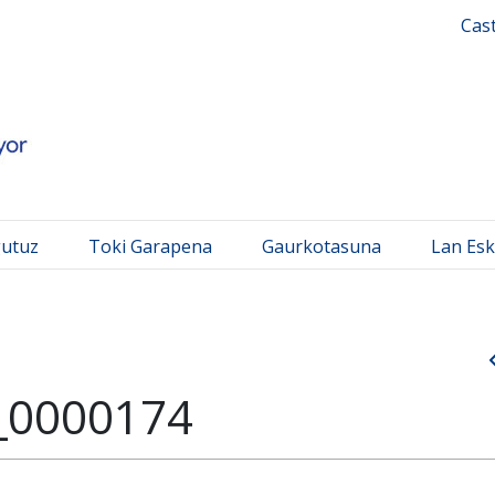
 Mayor
Cas
gutuz
Toki Garapena
Gaurkotasuna
Lan Esk
_0000174