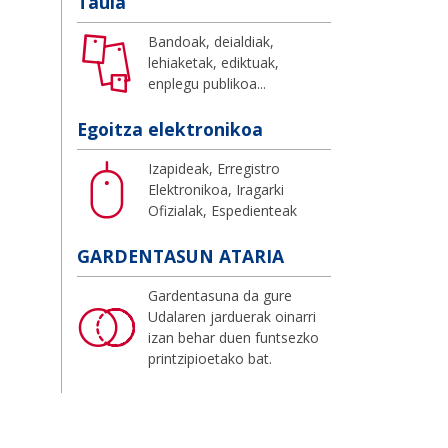
Taula
Bandoak, deialdiak,
lehiaketak, ediktuak,
enplegu publikoa...
Egoitza elektronikoa
Izapideak, Erregistro
Elektronikoa, Iragarki
Ofizialak, Espedienteak
GARDENTASUN ATARIA
Gardentasuna da gure
Udalaren jarduerak oinarri
izan behar duen funtsezko
printzipioetako bat.