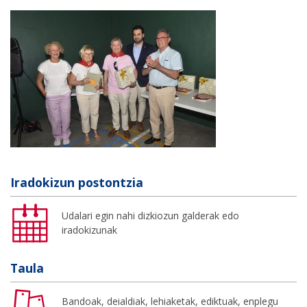
Iradokizun postontzia
Udalari egin nahi dizkiozun galderak edo
iradokizunak
Taula
Bandoak, deialdiak, lehiaketak, ediktuak, enplegu