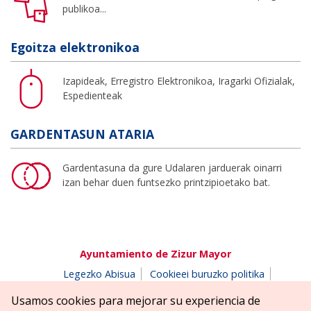
publikoa...
Egoitza elektronikoa
Izapideak, Erregistro Elektronikoa, Iragarki Ofizialak,
Espedienteak
GARDENTASUN ATARIA
Gardentasuna da gure Udalaren jarduerak oinarri
izan behar duen funtsezko printzipioetako bat.
Ayuntamiento de Zizur Mayor
Legezko Abisua
Cookieei buruzko politika
Erabilerreztasuna
Pribatutasun-abisua
Usamos cookies para mejorar su experiencia de
Salaketen postontzia