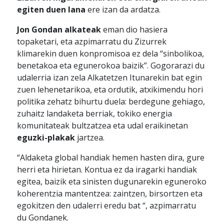
egiten duen lana
ere izan da ardatza.
Jon Gondan alkateak
eman dio hasiera
topaketari, eta azpimarratu du Zizurrek
klimarekin duen konpromisoa ez dela “sinbolikoa,
benetakoa eta egunerokoa baizik”. Gogorarazi du
udalerria izan zela Alkatetzen Itunarekin bat egin
zuen lehenetarikoa, eta ordutik, atxikimendu hori
politika zehatz bihurtu duela: berdegune gehiago,
zuhaitz landaketa berriak, tokiko energia
komunitateak bultzatzea eta udal eraikinetan
eguzki-plakak
jartzea.
“Aldaketa global handiak hemen hasten dira, gure
herri eta hirietan. Kontua ez da iragarki handiak
egitea, baizik eta sinisten dugunarekin eguneroko
koherentzia mantentzea: zaintzen, birsortzen eta
egokitzen den udalerri eredu bat “, azpimarratu
du Gondanek.