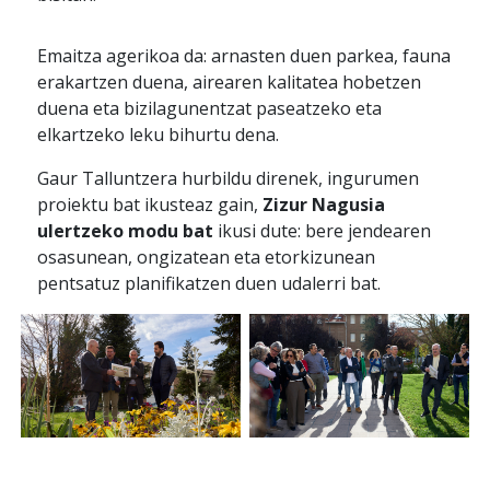
Emaitza agerikoa da: arnasten duen parkea, fauna
erakartzen duena, airearen kalitatea hobetzen
duena eta bizilagunentzat paseatzeko eta
elkartzeko leku bihurtu dena.
Gaur Talluntzera hurbildu direnek, ingurumen
proiektu bat ikusteaz gain,
Zizur Nagusia
ulertzeko modu bat
ikusi dute: bere jendearen
osasunean, ongizatean eta etorkizunean
pentsatuz planifikatzen duen udalerri bat.