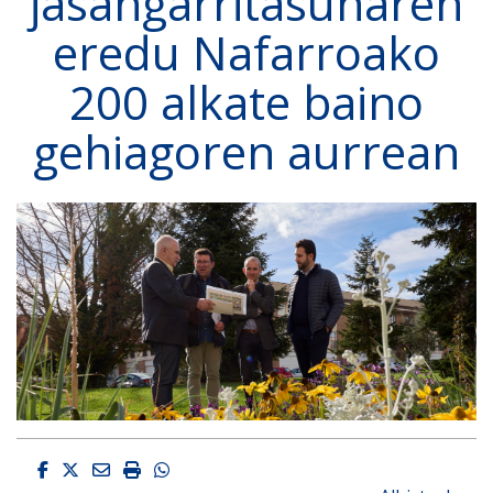
jasangarritasunaren
eredu Nafarroako
200 alkate baino
gehiagoren aurrean
Facebook
Twitter
Email
Imprimir
Whatsapp