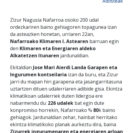
Albisteak
Zizur Nagusia Nafarroa osoko 200 udal
ordezkariren baino gehiagoren topagunea izan
da asteazken honetan, urriaren 22an,
Nafarroako Klimaren I. Astearen
barruan egin
den
Klimaren eta Energiaren aldeko
Alkatetzen Itunaren
jardunaldian.
Ekitaldian
Jose Mari Aierdi Landa Garapen eta
Ingurumen kontseilaria
izan da buru, eta Zizur
jarri du mapan hiri garapena eta jasangarritasuna
uztartzen dituen udalerriaren adibide gisa. Ekintza
klimatikoan udalerriek duten lidergoa ere
nabarmendu du:
226 udalek
bat egin dute
konpromiso horrekin, Nafarroako %
80
k baino
gehiagok. Jardunaldian zehar, hainbat herritako
ekintza klimatikoko planak aurkeztu dira, baina
Zizurrek ingurumenaren eta energiaren arloan