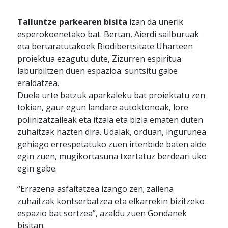
Talluntze parkearen bisita
izan da unerik
esperokoenetako bat. Bertan, Aierdi sailburuak
eta bertaratutakoek Biodibertsitate Uharteen
proiektua ezagutu dute, Zizurren espiritua
laburbiltzen duen espazioa: suntsitu gabe
eraldatzea.
Duela urte batzuk aparkaleku bat proiektatu zen
tokian, gaur egun landare autoktonoak, lore
polinizatzaileak eta itzala eta bizia ematen duten
zuhaitzak hazten dira. Udalak, orduan, ingurunea
gehiago errespetatuko zuen irtenbide baten alde
egin zuen, mugikortasuna txertatuz berdeari uko
egin gabe.
“Errazena asfaltatzea izango zen; zailena
zuhaitzak kontserbatzea eta elkarrekin bizitzeko
espazio bat sortzea”, azaldu zuen Gondanek
bisitan.