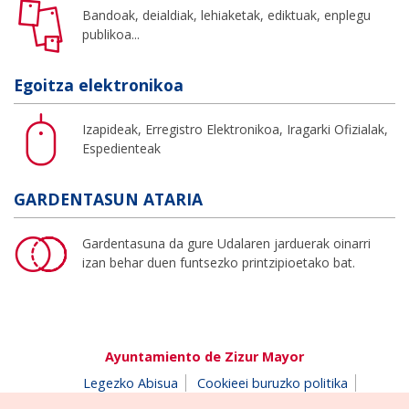
Bandoak, deialdiak, lehiaketak, ediktuak, enplegu
publikoa...
Egoitza elektronikoa
Izapideak, Erregistro Elektronikoa, Iragarki Ofizialak,
Espedienteak
GARDENTASUN ATARIA
Gardentasuna da gure Udalaren jarduerak oinarri
izan behar duen funtsezko printzipioetako bat.
Ayuntamiento de Zizur Mayor
Legezko Abisua
Cookieei buruzko politika
Erabilerreztasuna
Pribatutasun-abisua