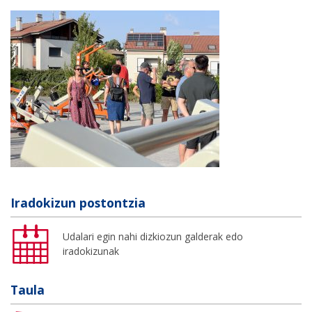
Iradokizun postontzia
Udalari egin nahi dizkiozun galderak edo
iradokizunak
Taula