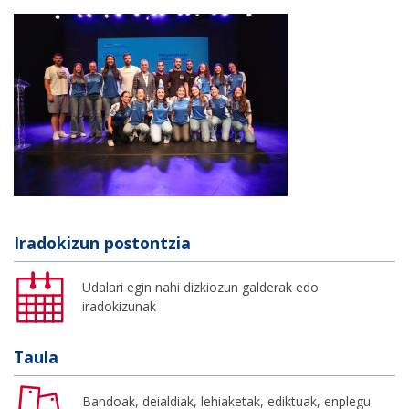
Iradokizun postontzia
Udalari egin nahi dizkiozun galderak edo
iradokizunak
Taula
Bandoak, deialdiak, lehiaketak, ediktuak, enplegu