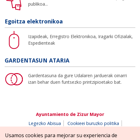
publikoa...
Egoitza elektronikoa
Izapideak, Erregistro Elektronikoa, Iragarki Ofizialak,
Espedienteak
GARDENTASUN ATARIA
Gardentasuna da gure Udalaren jarduerak oinarri
izan behar duen funtsezko printzipioetako bat.
Ayuntamiento de Zizur Mayor
Legezko Abisua
Cookieei buruzko politika
Erabilerreztasuna
Pribatutasun-abisua
Usamos cookies para mejorar su experiencia de
Salaketen postontzia