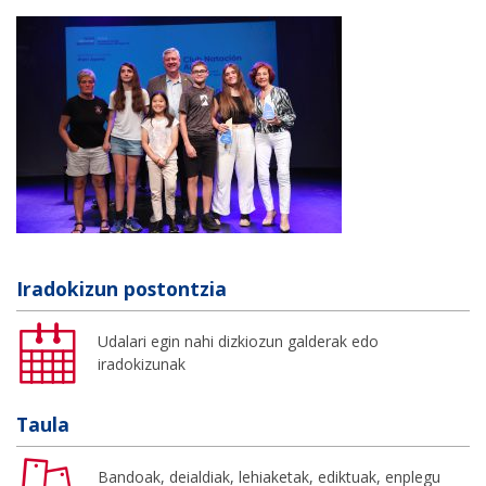
Iradokizun postontzia
Udalari egin nahi dizkiozun galderak edo
iradokizunak
Taula
Bandoak, deialdiak, lehiaketak, ediktuak, enplegu