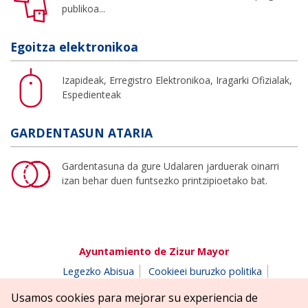
publikoa...
Egoitza elektronikoa
Izapideak, Erregistro Elektronikoa, Iragarki Ofizialak,
Espedienteak
GARDENTASUN ATARIA
Gardentasuna da gure Udalaren jarduerak oinarri
izan behar duen funtsezko printzipioetako bat.
Ayuntamiento de Zizur Mayor
Legezko Abisua
Cookieei buruzko politika
Erabilerreztasuna
Pribatutasun-abisua
Usamos cookies para mejorar su experiencia de
Salaketen postontzia