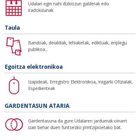
Udalari egin nahi dizkiozun galderak edo
iradokizunak
Taula
Bandoak, deialdiak, lehiaketak, ediktuak, enplegu
publikoa...
Egoitza elektronikoa
Izapideak, Erregistro Elektronikoa, Iragarki Ofizialak,
Espedienteak
GARDENTASUN ATARIA
Gardentasuna da gure Udalaren jarduerak oinarri
izan behar duen funtsezko printzipioetako bat.