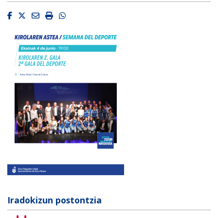
Facebook
Twitter
Email
Imprimir
Whatsapp
Iradokizun postontzia