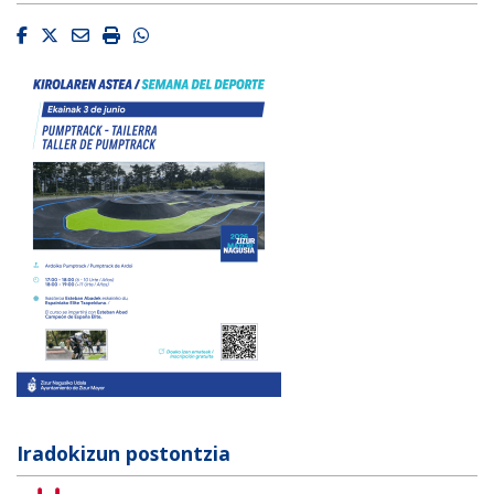
Facebook
Twitter
Email
Imprimir
Whatsapp
Iradokizun postontzia