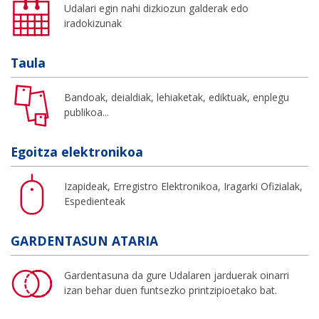
Udalari egin nahi dizkiozun galderak edo
iradokizunak
Taula
Bandoak, deialdiak, lehiaketak, ediktuak, enplegu
publikoa...
Egoitza elektronikoa
Izapideak, Erregistro Elektronikoa, Iragarki Ofizialak,
Espedienteak
GARDENTASUN ATARIA
Gardentasuna da gure Udalaren jarduerak oinarri
izan behar duen funtsezko printzipioetako bat.