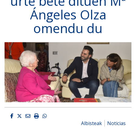
urte bete dituen Mª
Ángeles Olza
omendu du
Facebook
Twitter
Email
Imprimir
Whatsapp
Albisteak
Noticias