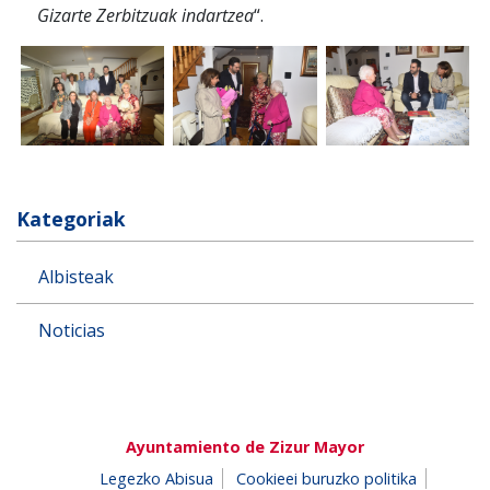
Gizarte Zerbitzuak indartzea
“.
Kategoriak
Albisteak
Noticias
Ayuntamiento de Zizur Mayor
Legezko Abisua
Cookieei buruzko politika