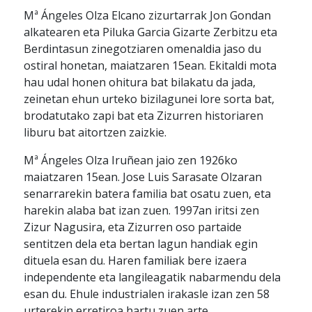
Mª Ángeles Olza Elcano zizurtarrak Jon Gondan
alkatearen eta Piluka Garcia Gizarte Zerbitzu eta
Berdintasun zinegotziaren omenaldia jaso du
ostiral honetan, maiatzaren 15ean. Ekitaldi mota
hau udal honen ohitura bat bilakatu da jada,
zeinetan ehun urteko bizilagunei lore sorta bat,
brodatutako zapi bat eta Zizurren historiaren
liburu bat aitortzen zaizkie.
Mª Ángeles Olza Iruñean jaio zen 1926ko
maiatzaren 15ean. Jose Luis Sarasate Olzaran
senarrarekin batera familia bat osatu zuen, eta
harekin alaba bat izan zuen. 1997an iritsi zen
Zizur Nagusira, eta Zizurren oso partaide
sentitzen dela eta bertan lagun handiak egin
dituela esan du. Haren familiak bere izaera
independente eta langileagatik nabarmendu dela
esan du. Ehule industrialen irakasle izan zen 58
urterekin erretiroa hartu zuen arte.