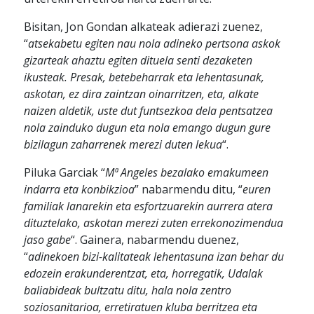
Bisitan, Jon Gondan alkateak adierazi zuenez,
“
atsekabetu egiten nau nola adineko pertsona askok
gizarteak ahaztu egiten dituela senti dezaketen
ikusteak. Presak, betebeharrak eta lehentasunak,
askotan, ez dira zaintzan oinarritzen, eta, alkate
naizen aldetik, uste dut funtsezkoa dela pentsatzea
nola zainduko dugun eta nola emango dugun gure
bizilagun zaharrenek merezi duten lekua
“.
Piluka Garciak “
Mª Angeles bezalako emakumeen
indarra eta konbikzioa
” nabarmendu ditu, “
euren
familiak lanarekin eta esfortzuarekin aurrera atera
dituztelako, askotan merezi zuten errekonozimendua
jaso gabe
“. Gainera, nabarmendu duenez,
“
adinekoen bizi-kalitateak lehentasuna izan behar du
edozein erakunderentzat, eta, horregatik, Udalak
baliabideak bultzatu ditu, hala nola zentro
soziosanitarioa, erretiratuen kluba berritzea eta