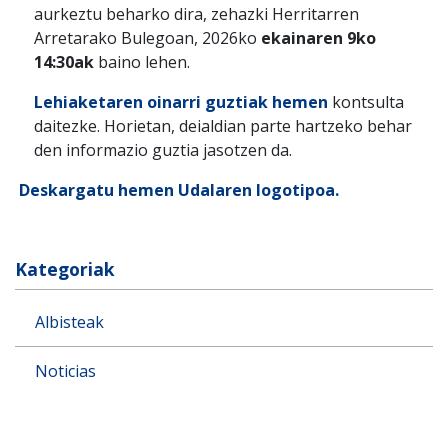
aurkeztu beharko dira, zehazki Herritarren
Arretarako Bulegoan, 2026ko
ekainaren 9ko
14:30ak
baino lehen.
Lehiaketaren oinarri guztiak hemen
kontsulta
daitezke. Horietan, deialdian parte hartzeko behar
den informazio guztia jasotzen da.
Deskargatu hemen Udalaren logotipoa.
Kategoriak
Albisteak
Noticias