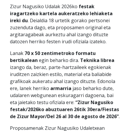
Zizur Nagusiko Udalak 2026ko
festak
iragartzeko kartela aukeratzeko lehiaketa
ireki du
. Deialdia 18 urtetik gorako pertsonei
zuzenduta dago, eta proposamen original eta
argitaragabeak aurkeztu ahal izango dituzte
datozen herriko festen irudi ofiziala izateko.
Lanak
70 x 50 zentimetroko formatu
bertikalean
egin beharko dira.
Teknika librea
izango da, beraz, parte-hartzaileek egokienak
iruditzen zaizkien estilo, material eta baliabide
grafikoak aukeratu ahal izango dituzte. Edonola
ere, lanek herriko
armarria
jaso beharko dute,
udalaren webgunean eskuragarri dagoena, bai
eta jaietako testu ofiziala ere:
“Zizur Nagusiko
festak/2026ko abuztuaren 26tik 30era/Fiestas
de Zizur Mayor/Del 26 al 30 de agosto de 2026”
.
Proposamenak Zizur Nagusiko Udaletxean