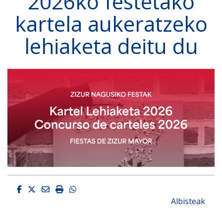
2026ko festetako
kartela aukeratzeko
lehiaketa deitu du
Facebook
Twitter
Email
Imprimir
Whatsapp
Albisteak