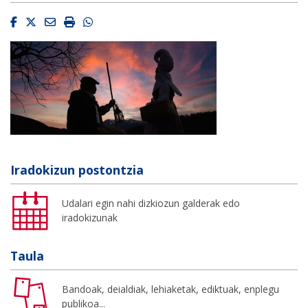
Facebook
Twitter
Email
Imprimir
Whatsapp
Iradokizun postontzia
Udalari egin nahi dizkiozun galderak edo
iradokizunak
Taula
Bandoak, deialdiak, lehiaketak, ediktuak, enplegu
publikoa...