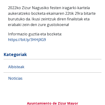
2022ko Zizur Nagusiko festen iragarki-kartela
aukeratzeko bozketa ekainaren 22tik 29ra bitarte
burutuko da. Ikusi zeintzuk diren finalistak eta
erabaki zein den zure gustokoena!
Informazio guztia eta bozketa:
https://bit.ly/3HHjXG9
Kategoriak
Albisteak
Noticias
Ayuntamiento de Zizur Mayor