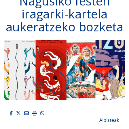
Nagusiko festen
iragarki-kartela
aukeratzeko bozketa
Facebook
Twitter
Email
Imprimir
Whatsapp
Albisteak