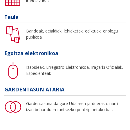
iradokizunak
Taula
Bandoak, deialdiak, lehiaketak, ediktuak, enplegu
publikoa...
Egoitza elektronikoa
Izapideak, Erregistro Elektronikoa, Iragarki Ofizialak,
Espedienteak
GARDENTASUN ATARIA
Gardentasuna da gure Udalaren jarduerak oinarri
izan behar duen funtsezko printzipioetako bat.