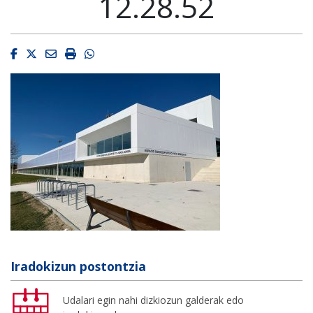
12.28.52
Facebook
Twitter
Email
Imprimir
Whatsapp
Iradokizun postontzia
Udalari egin nahi dizkiozun galderak edo