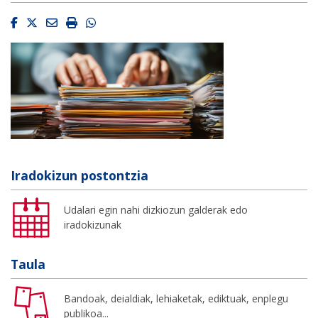
Facebook
Twitter
Email
Imprimir
Whatsapp
Iradokizun postontzia
Udalari egin nahi dizkiozun galderak edo
iradokizunak
Taula
Bandoak, deialdiak, lehiaketak, ediktuak, enplegu
publikoa...