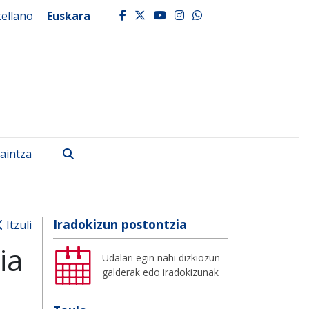
tellano
Euskara
facebook
twitter
youtube
instagram
whatsapp
Bilatu
aintza
Iradokizun postontzia
Itzuli
ia
Udalari egin nahi dizkiozun
galderak edo iradokizunak