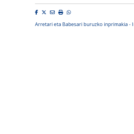
Facebook
Twitter
Email
Imprimir
Whatsapp
Arretari eta Babesari buruzko inprimakia - 