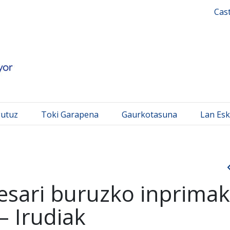
 Mayor
Cas
gutuz
Toki Garapena
Gaurkotasuna
Lan Esk
besari buruzko inprimak
– Irudiak