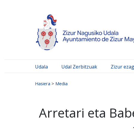
Ayuntamiento de Zizur
Ir al contenido
Udala
Udal Zerbitzuak
Zizur eza
Search for:
Hasiera
>
Media
Arretari eta Ba