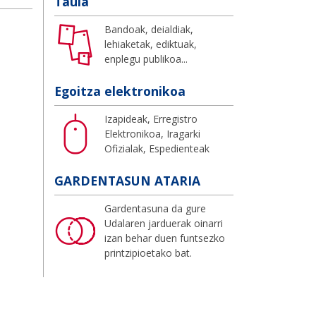
Taula
Bandoak, deialdiak,
lehiaketak, ediktuak,
enplegu publikoa...
Egoitza elektronikoa
Izapideak, Erregistro
Elektronikoa, Iragarki
Ofizialak, Espedienteak
GARDENTASUN ATARIA
Gardentasuna da gure
Udalaren jarduerak oinarri
izan behar duen funtsezko
printzipioetako bat.