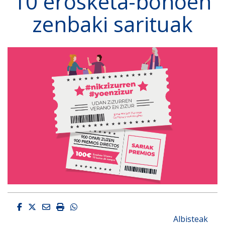
10 erosketa-bonoen
zenbaki sarituak
Facebook
Twitter
Email
Imprimir
Whatsapp
Albisteak