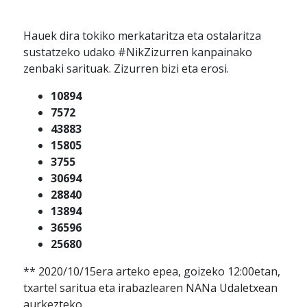
Hauek dira tokiko merkataritza eta ostalaritza
sustatzeko udako #NikZizurren kanpainako
zenbaki sarituak. Zizurren bizi eta erosi.
10894
7572
43883
15805
3755
30694
28840
13894
36596
25680
** 2020/10/15era arteko epea, goizeko 12:00etan,
txartel saritua eta irabazlearen NANa Udaletxean
aurkezteko.