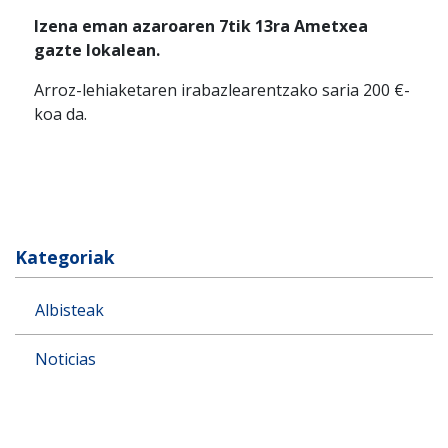
Izena eman azaroaren 7tik 13ra Ametxea
gazte lokalean.
Arroz-lehiaketaren irabazlearentzako saria 200 €-
koa da.
Kategoriak
Albisteak
Noticias