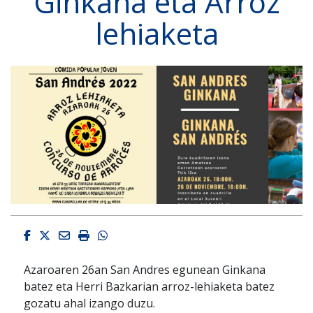
Ginkana eta Arroz
lehiaketa
Facebook
Twitter
Email
Imprimir
Whatsapp
Azaroaren 26an San Andres egunean Ginkana
batez eta Herri Bazkarian arroz-lehiaketa batez
gozatu ahal izango duzu.